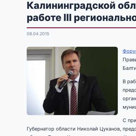
Калининградской обл
работе III региональ
08.04.2015
Фору
Прав
Балти
В ра
пред
орган
муни
С пр
Губернатор области Николай Цуканов, пред