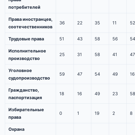
потребителей
Права иностранцев,
36
22
35
11
5
соотечественников
Трудовые права
51
43
58
56
5
Исполнительное
25
31
58
41
47
производство
Уголовное
59
47
54
49
16
судопроизводство
Гражданство,
18
16
49
23
5
паспортизация
Избирательные
0
1
19
2
8
права
Охрана