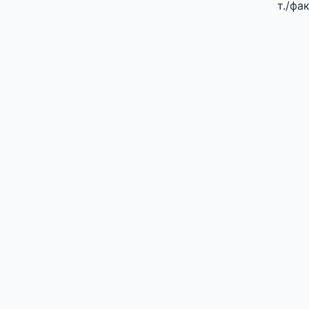
т./фа