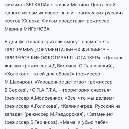
фильма «ЗЕРКАЛА» о жизни Марины Цветаевой,
одного из самых известных и трагических русских
поэтов XX века. Фильм представит режиссер
Марина МИГУНОВА.
В дни фестиваля зрители смогут посмотреть
ПРОГРАММУ ДОКУМЕНТАЛЬНЫХ ФИЛЬМОВ –
ПРИЗЕРОВ КИНОФЕСТИВАЛЯ «СТАЛКЕР»: «Дольше
жизни» (режиссеры Д.Виолина, С.Павловский),
«Холокост – клей для обоев?» (режиссер
М.Шакиров), «Украденное детство» (режиссер
В.Серкез), «С.П.А.Р.Т.А. – территория счастья»
(режиссер А.Моисеенко), «Все, что мы делаем»
(режиссер А.Голикова), «Калининград. Русский на
западе» (режиссер М.Раздорская), «Затмение»
(режиссер В.Герчиков), «Мама, я убью тебя»