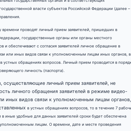
льных государственных органах и в соответствующих
государственной власти субъектов Российской Федерации (далее –
правления.
му времени проводят личный прием заявителей, пришедших в
едерации, государственные органы или органы местного
в и обеспечивают с согласия заявителей личное обращение в
язи или иных видов связи
к уполномоченным лицам иных органов, в
в устных обращениях вопросов. Личный прием проводится в поряд
оверяющего личность (паспорта).
в, осуществляющие личный прием заявителей, не
ность личного обращения заявителей в режиме видео-
или иных видов связи к уполномоченным лицам органов,
оставленных
в устных обращениях вопросов, то в течение 7 рабоч
 в иные удобные для данных заявителей сроки будет обеспечена
уполномоченным лицам. О времени, дате и месте проведения