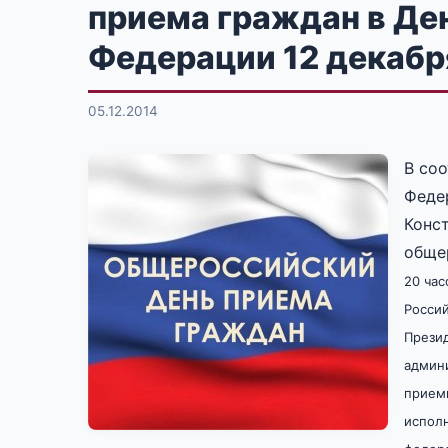
приема граждан в Де
Федерации 12 декабр
05.12.2014
В со
Федер
Конс
обще
20 час
Росси
Прези
админи
прием
исполн