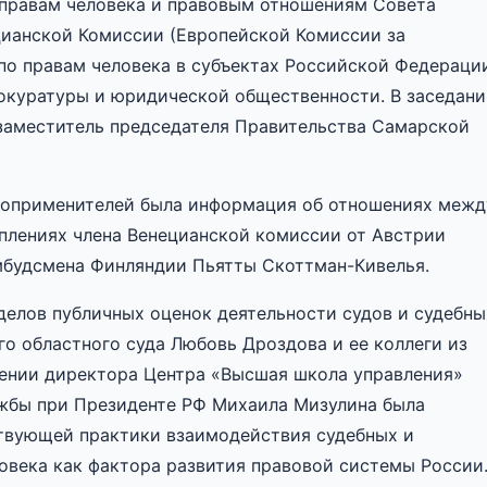
 правам человека и правовым отношениям Совета
цианской Комиссии (Европейской Комиссии за
по правам человека в субъектах Российской Федераци
рокуратуры и юридической общественности. В заседан
заместитель председателя Правительства Самарской
воприменителей была информация об отношениях межд
плениях члена Венецианской комиссии от Австрии
мбудсмена Финляндии Пьятты Скоттман-Кивелья.
делов публичных оценок деятельности судов и судебны
о областного суда Любовь Дроздова и ее коллеги из
лении директора Центра «Высшая школа управления»
жбы при Президенте РФ Михаила Мизулина была
твующей практики взаимодействия судебных и
ловека как фактора развития правовой системы России