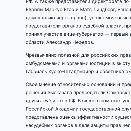
РФ. А также представители директората по
Европы Маркус Егер и Матс Линдберг, Вене
демократию через право), уполномоченные 
представители органов судебной власти, п
принял участие вице-губернатор — первый 
области Александр Нефедов.
Чрезвычайно полезной для российских пра
омбудсменами и органами юстиции в высту
Габриэль Куско-Штадтмайер и советника о
Свое мнение относительно оснований и пре
решений высказала председатель Самарског
других субъектов РФ. В экспертном выступ
Российской Академии государственной слу
представлена оценка эффективности сущес
несудебных органов в деле защиты прав че