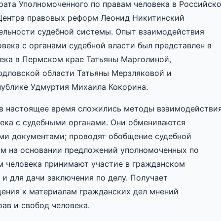
рата Уполномоченного по правам человека в Российск
Центра правовых реформ Леонид Никитинский
тельности судебной системы. Опыт взаимодействия
века с органами судебной власти был представлен в
ека в Пермском крае Татьяны Марголиной,
рдловской области Татьяны Мерзляковой и
публике Удмуртия Михаила Кокорина.
о в настоящее время сложились методы взаимодействи
ека с судебными органами. Они обмениваются
ми документами; проводят обобщение судебной
ам на основании предложений уполномоченных по
м человека принимают участие в гражданском
 и для дачи заключения по делу. Получает
щения к материалам гражданских дел мнений
ав и свобод человека.