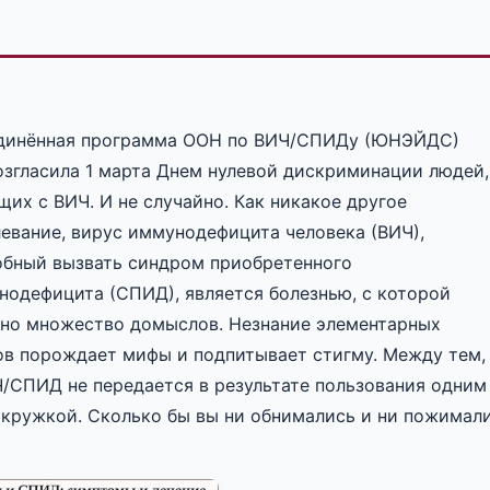
динённая программа ООН по ВИЧ/СПИДу (ЮНЭЙДС)
озгласила 1 марта Днем нулевой дискриминации людей,
их с ВИЧ. И не случайно. Как никакое другое
левание, вирус иммунодефицита человека (ВИЧ),
обный вызвать синдром приобретенного
нодефицита (СПИД), является болезнью, с которой
ано множество домыслов. Незнание элементарных
ов порождает мифы и подпитывает стигму. Между тем,
Ч/СПИД не передается в результате пользования одним
 кружкой. Сколько бы вы ни обнимались и ни пожимал