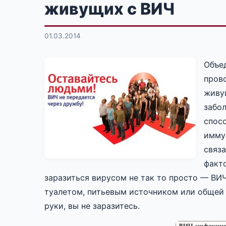
живущих с ВИЧ
01.03.2014
Объе
пров
живущ
забо
спос
имму
связ
факт
заразиться вирусом не так то просто — ВИ
туалетом, питьевым источником или общей
руки, вы не заразитесь.