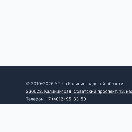
© 2010-2026 УПЧ в Калининградской области
236022, Калининград, Советский проспект, 13, ка
Телефон:
+7 (4012) 95-83-50
Электронная почта:
omb39@yandex.ru
Онлайн-приемная
RSS
Официальные ресурсы