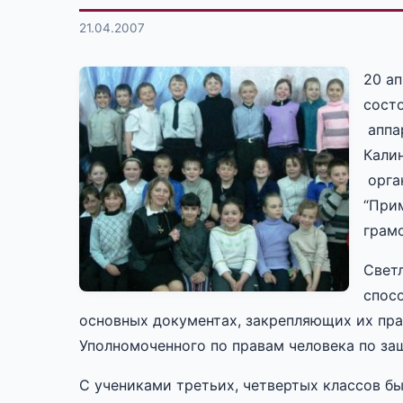
21.04.2007
20 а
сост
аппа
Кали
орга
“При
грам
Свет
спосо
основных документах, закрепляющих их пра
Уполномоченного по правам человека по защ
С учениками третьих, четвертых классов бы