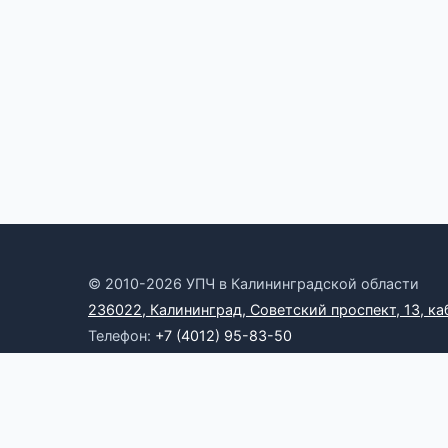
© 2010-2026 УПЧ в Калининградской области
236022, Калининград, Советский проспект, 13, ка
Телефон:
+7 (4012) 95-83-50
Электронная почта:
omb39@yandex.ru
Онлайн-приемная
RSS
Официальные ресурсы