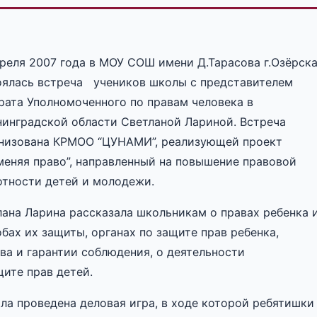
преля 2007 года в МОУ СОШ имени Д.Тарасова г.Озёрск
оялась встреча учеников школы с представителем
рата Уполномоченного по правам человека в
нинградской области Светланой Лариной. Встреча
низована КРМОО “ЦУНАМИ”, реализующей проект
меняя право”, направленный на повышение правовой
отности детей и молодежи.
лана Ларина рассказала школьникам о правах ребенка 
бах их защиты, органах по защите прав ребенка,
ва и гарантии соблюдения, о деятельности
ите прав детей.
ла проведена деловая игра, в ходе которой ребятишки