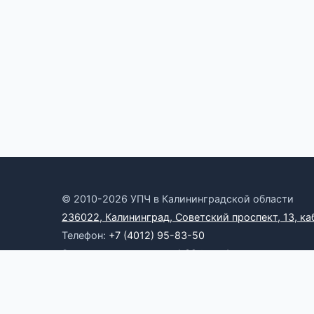
© 2010-2026 УПЧ в Калининградской области
236022, Калининград, Советский проспект, 13, ка
Телефон:
+7 (4012) 95-83-50
Электронная почта:
omb39@yandex.ru
Онлайн-приемная
RSS
Официальные ресурсы