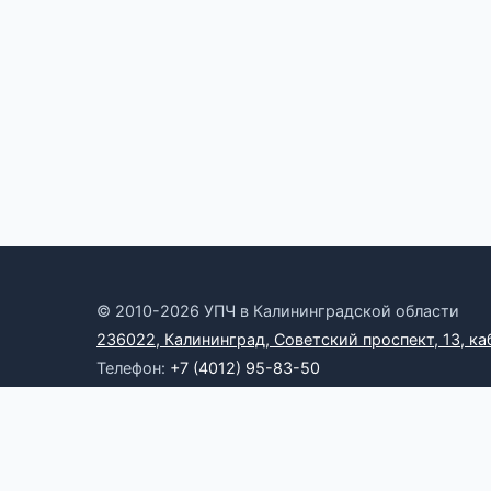
© 2010-2026 УПЧ в Калининградской области
236022, Калининград, Советский проспект, 13, ка
Телефон:
+7 (4012) 95-83-50
Электронная почта:
omb39@yandex.ru
Онлайн-приемная
RSS
Официальные ресурсы