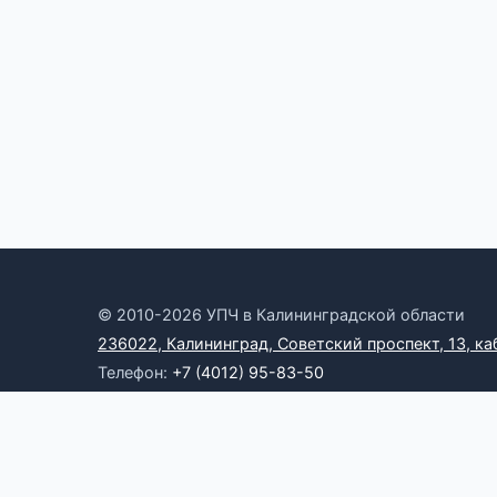
© 2010-2026 УПЧ в Калининградской области
236022, Калининград, Советский проспект, 13, ка
Телефон:
+7 (4012) 95-83-50
Электронная почта:
omb39@yandex.ru
Онлайн-приемная
RSS
Официальные ресурсы