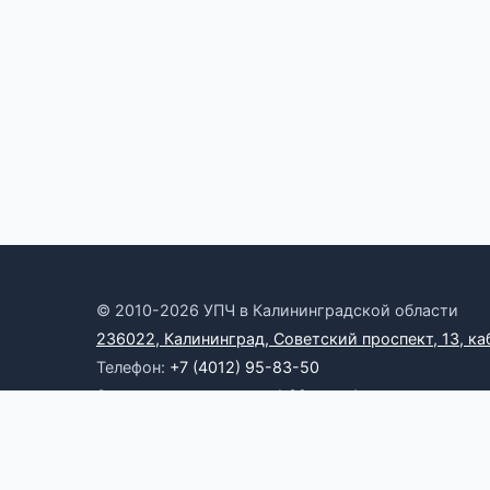
© 2010-2026 УПЧ в Калининградской области
236022, Калининград, Советский проспект, 13, ка
Телефон:
+7 (4012) 95-83-50
Электронная почта:
omb39@yandex.ru
Онлайн-приемная
RSS
Официальные ресурсы