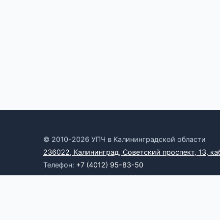
© 2010-2026 УПЧ в Калининградской области
236022, Калининград, Советский проспект, 13, ка
Телефон:
+7 (4012) 95-83-50
Электронная почта:
omb39@yandex.ru
Онлайн-приемная
RSS
Официальные ресурсы