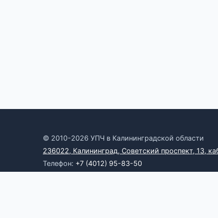
© 2010-2026 УПЧ в Калининградской области
236022, Калининград, Советский проспект, 13, ка
Телефон:
+7 (4012) 95-83-50
Электронная почта:
omb39@yandex.ru
Онлайн-приемная
RSS
Официальные ресурсы