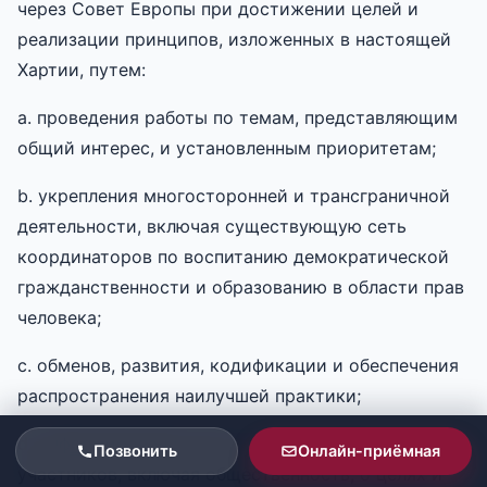
через Совет Европы при достижении целей и
реализации принципов, изложенных в настоящей
Хартии, путем:
a. проведения работы по темам, представляющим
общий интерес, и установленным приоритетам;
b. укрепления многосторонней и трансграничной
деятельности, включая существующую сеть
координаторов по воспитанию демократической
гражданственности и образованию в области прав
человека;
c. обменов, развития, кодификации и обеспечения
распространения наилучшей практики;
d. информирования всех соответствующих
Позвонить
Онлайн-приёмная
участников, включая общественность, о целях и