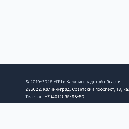
© 2010-2026 УПЧ в Калининградской области
236022, Калининград, Советский проспект, 13, ка
Телефон:
+7 (4012) 95-83-50
Электронная почта:
omb39@yandex.ru
Онлайн-приемная
RSS
Официальные ресурсы