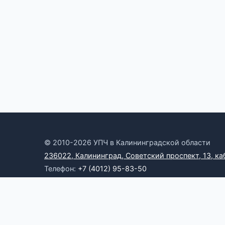
© 2010-2026 УПЧ в Калининградской области
236022, Калининград, Советский проспект, 13, ка
Телефон:
+7 (4012) 95-83-50
Электронная почта:
omb39@yandex.ru
Онлайн-приемная
RSS
Официальные ресурсы