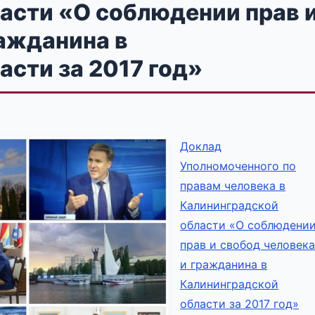
асти «О соблюдении прав 
ражданина в
сти за 2017 год»
Доклад
Уполномоченного по
правам человека в
Калининградской
области «О соблюдени
прав и свобод человека
и гражданина в
Калининградской
области за 2017 год»