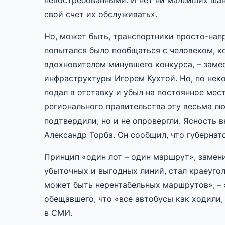
невостребованными. И нет ни малейших шанс
свой счет их обслуживать».
Но, может быть, транспортники просто-напр
попытался было пообщаться с человеком, 
вдохновителем минувшего конкурса, – заме
инфраструктуры Игорем Кухтой. Но, по нек
подал в отставку и убыл на постоянное мес
регионального правительства эту весьма л
подтвердили, но и не опровергли. Ясность 
Александр Торба. Он сообщил, что губернато
Принцип «один лот – один маршрут», замен
убыточных и выгодных линий, стал краеуго
может быть нерентабельных маршрутов», – 
обещавшего, что «все автобусы как ходили,
в СМИ.