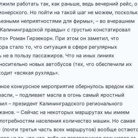
или работать так, как раньше, ведь вечерний рейс, о
онерского. Но пойти на такой шаг не можем, поскольк
ьезными неприятностями для фирмы», – во вчерашнем
Калининградской правды» с грустью констатировал
о» Роман Гирзекорн. При этом он заметил, что
ра стало то, что ситуация в сфере регулярных
 не в пользу пассажиров. Что на иных линиях
осительно новых автобусов (тех, что обеспечили их
ходит «всякая рухлядь».
нное конкурсное мероприятие обернулось вредом как
расли, – подливает масла в огонь самый яростный
ил – президент Калининградского регионального
канов. – Сейчас на некоторых маршрутах мы имеем
 потребностям населения количество машин. Но самая
и (почти третья часть всех маршрутов) вообще остают