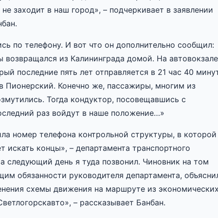
 не заходит в наш город», – подчеркивает в заявлении
бан.
ь по телефону. И вот что он дополнительно сообщил:
ы возвращался из Калининграда домой. На автовокзале
рый последние пять лет отправляется в 21 час 40 минут
 в Пионерский. Конечно же, пассажиры, многим из
озмутились. Тогда кондуктор, посовещавшись с
 последний раз войдут в наше положение…»
ила номер телефона контрольной структуры, в которой
ет искать концы», – департамента транспортного
а следующий день я туда позвонил. Чиновник на том
щим обязанности руководителя департамента, объясни
енения схемы движения на маршруте из экономически
ветлогорскавто», – рассказывает Банбан.