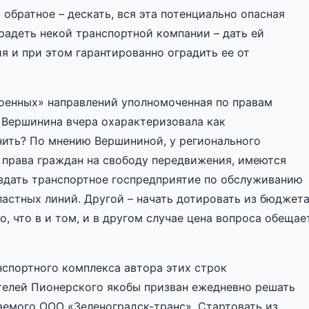
 обратное – дескать, вся эта потенциально опасная
радеть некой транспортной компании – дать ей
я и при этом гарантированно оградить ее от
оенных» направлений уполномоченная по правам
 Вершинина вчера охарактеризовала как
анить? По мнению Вершининой, у регионального
 права граждан на свободу передвижения, имеются
оздать транспортное госпредприятие по обслуживанию
ластных линий. Другой – начать дотировать из бюджет
, что в и том, и в другом случае цена вопроса обещае
нспортного комплекса автора этих строк
телей Пионерского якобы призван ежедневно решать
емого ООО «Зеленоградск-транс». Стартовать из