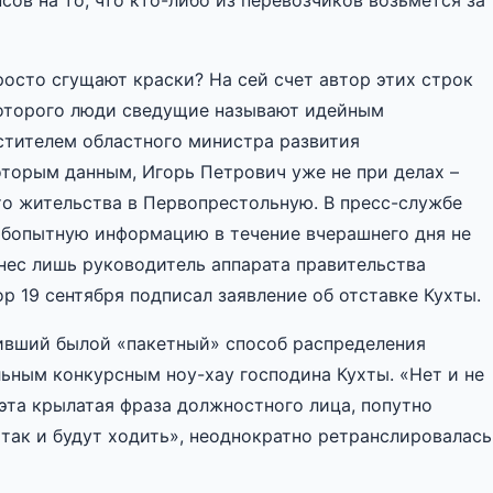
ов на то, что кто-либо из перевозчиков возьмется за
осто сгущают краски? На сей счет автор этих строк
которого люди сведущие называют идейным
стителем областного министра развития
оторым данным, Игорь Петрович уже не при делах –
то жительства в Первопрестольную. В пресс-службе
юбопытную информацию в течение вчерашнего дня не
внес лишь руководитель аппарата правительства
р 19 сентября подписал заявление об отставке Кухты.
ивший былой «пакетный» способ распределения
льным конкурсным ноу-хау господина Кухты. «Нет и не
эта крылатая фраза должностного лица, попутно
 так и будут ходить», неоднократно ретранслировалась