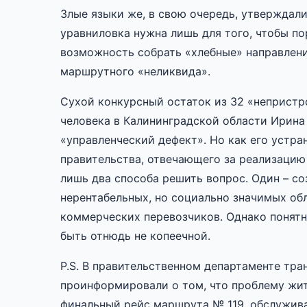
Злые языки же, в свою очередь, утверждали
уравниловка нужна лишь для того, чтобы по
возможность собрать «хлебные» направлени
маршрутного «неликвида».
Сухой конкурсный остаток из 32 «непристр
человека в Калининградской области Ирина
«управленческий дефект». Но как его устр
правительства, отвечающего за реализацию
лишь два способа решить вопрос. Один – с
нерентабельных, но социально значимых об
коммерческих перевозчиков. Однако понятно
быть отнюдь не копеечной.
P.S. В правительственном департаменте тра
проинформировали о том, что проблему жи
финальный рейс маршрута № 119, обслужива