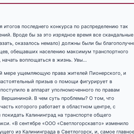
я итогов последнего конкурса по распределению так
ний. Вроде бы за это изрядное время все скандальные
казать, оказалось немало) должны были бы благополучн
нцев, обещавших населению максимум транспортного
, начать воплощаться в жизнь. Увы…
ой мере ущемляющую права жителей Пионерского, и
 настоятельный призыв о помощи фигурирует в
 поступило в аппарат уполномоченного по правам
 Вершининой. В чем суть проблемы? О том, что
 часть которого работает в областном центре, с
 покидать Калининград на транспорте общего
акси. «В сентябре «ООО «Светлогорскавто» изменило
щего из Калининграда в Светлогорск, и, самое главное