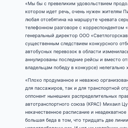
«Мы бы с превеликим удовольствием продолж
котором идет речь, очень нужен жителям Пи
любая отсебятина на маршруте чревата сер
телефонном разговоре с корреспондентом «
генеральный директор ООО «Светлогорскавт
существенным следствием конкурсного отбо
автобусных перевозок в области изменилась
аннулированы последние рейсы и вместо отн
владельцам победу в конкурсе) нелегально 
«Плохо продуманное и неважно организова
для пассажиров, так и для транспортной от
оппонент нынешних распределительных прав
автотранспортного союза (КРАС) Михаил Цу
некачественное расписание и неадекватное
большая беда в том, что тридцать две лини