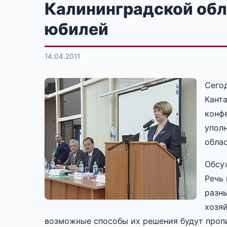
Калининградской обл
юбилей
14.04.2011
Сего
Кант
конф
упол
облас
Обсу
Речь
разн
хозя
возможные способы их решения будут проп