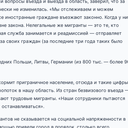
вопросы въезда и выезда в область, заверил, что за
ически не изменилась. «Мы отслеживаем и можем
все иностранные граждане въезжают законно. Когда у н
вне закона. Нелегальные же мигранты — это те, кто
ная служба занимается и реадмиссией — отправляет
а своих граждан (за последние три года таких было
дних Польши, Литвы, Германии (из 800 тыс. — более 9
 кормит приграничное население, отсюда и такие цифры
ропоток в нашу область. Из стран безвизового въезда 
вают трудовые мигранты. «Наши сотрудники пытаются
т останавливаться».
рантов не сказывается на социальной напряженности в
мощью привели город в порядок, столько всего