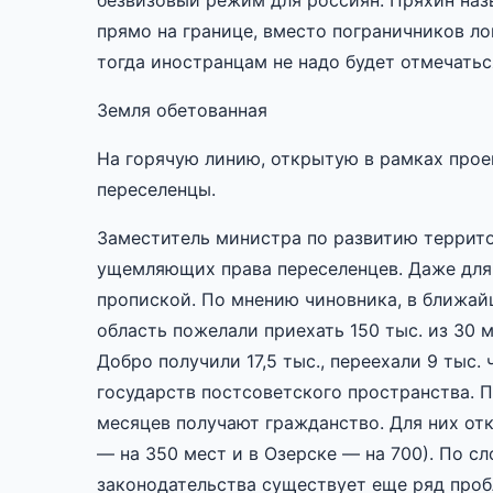
безвизовый режим для россиян. Пряхин наз
прямо на границе, вместо пограничников л
тогда иностранцам не надо будет отмечаться
Земля обетованная
На горячую линию, открытую в рамках проек
переселенцы.
Заместитель министра по развитию террито
ущемляющих права переселенцев. Даже для 
пропиской. По мнению чиновника, в ближай
область пожелали приехать 150 тыс. из 30
Добро получили 17,5 тыс., переехали 9 тыс
государств постсоветского пространства. 
месяцев получают гражданство. Для них от
— на 350 мест и в Озерске — на 700). По с
законодательства существует еще ряд проб