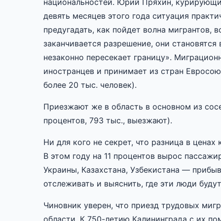
национальностей. Юрий Пряхин, курирующий 
девять месяцев этого года ситуация практ
предугадать, как пойдет волна мигрантов, 
заканчивается разрешение, они становятся 
незаконно пересекает границу». Миграцион
иностранцев и принимает из стран Евросоюз
более 20 тыс. человек).
Приезжают же в область в основном из сосе
процентов, 793 тыс., выезжают).
Ни для кого не секрет, что разница в ценах
В этом году на 11 процентов вырос пассажи
Украины, Казахстана, Узбекистана — прибы
отслеживать и выяснить, где эти люди буду
Чиновник уверен, что приезд трудовых миг
области. К 750-летию Калининграда с их по