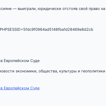
ссияне — выиграли, юридически отстояв своё право на
.php?PHPSESSID=5fdc9f0964ad5148fba1d28469e8d2cb
 в Европейском Суде
овости экономики, общества, культуры и геополитики 
 в Европейском Суде