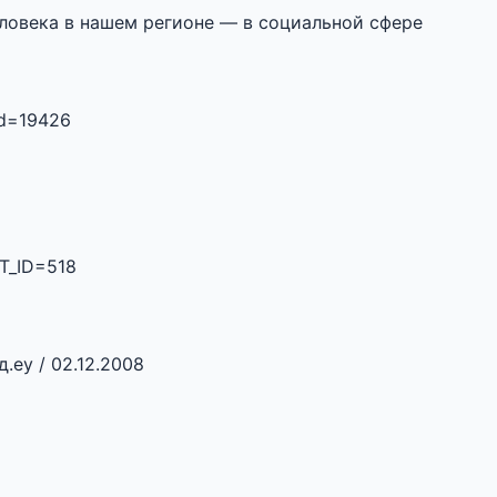
ловека в нашем регионе — в социальной сфере
id=19426
NT_ID=518
.еу / 02.12.2008