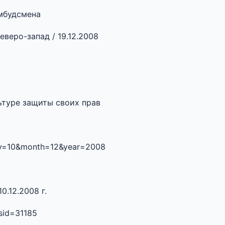
мбудсмена
веро-запад / 19.12.2008
ьтуре защиты своих прав
&day=10&month=12&year=2008
0.12.2008 г.
sid=31185