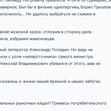
от Леониду Петровичу пришлось. А он и по сценарию, 
наверное, был бы в фильме однопартиец Борис Грызлов
получилось… Не удалось выбраться на съемки в
 всей мужской красе, отложив в сторону дела
вича, избрания мамоновцев.
ный литератор Александр Попадин. Но ведь не
ечом с роли «наперсточника» самого министра
Николай Владимирович убивался от этого, вам не
 скажешь о жизни нашей бренной и наших заботах.
нальных рыночных кидал? Гримасы потребительского