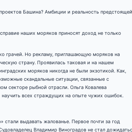
т проектов Башина? Амбиции и реальность предстояще
есправие наших моряков приносят доход не только
ко грачей. Но рекламу, приглашающую моряков на
ческую страну. Проявилась таковая и на нашем
инградских моряков никогда не были экзотикой. Как,
озможные скандальные ситуации, связанные с
ом секторе рыбной отрасли. Ольга Ковалева
я научить всех страждущих на опыте чужих ошибок.
» стали выдавать жалованье. Первое почти за год
 Судовладелец Владимир Виноградов не стал дожидать