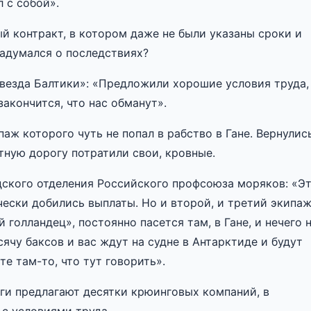
 с собой».
й контракт, в котором даже не были указаны сроки и
задумался о последствиях?
везда Балтики»: «Предложили хорошие условия труда,
закончится, что нас обманут».
аж которого чуть не попал в рабство в Гане. Вернулис
тную дорогу потратили свои, кровные.
ского отделения Российского профсоюза моряков: «Э
чески добились выплаты. Но и второй, и третий экипа
 голландец», постоянно пасется там, в Гане, и нечего 
сячу баксов и вас ждут на судне в Антарктиде и будут
те там-то, что тут говорить».
уги предлагают десятки крюинговых компаний, в