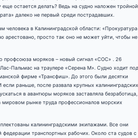
у еще остается делать? Ведь на судно наложен тройной
арата» далеко не первый среди пострадавших.
м человека в Калининградской области: «Прокуратура
но арестовано, просто так оно не может уйти, чтобы не
о профсоюза моряков – новый сигнал «СОС» . 26
 Лас-Пальмас на траулере «Серена М». Судно ходит по
манской фирме «Трансфиш». До этого были десятки
И если раньше, после развала крупных калининградски
ускаться в авантюры моряков заставляла безработица,
На мировом рынке труда профессионалов морских
мплектованы калининградскими экипажами. Все они
 федерации транспортных рабочих. Около ста судов с