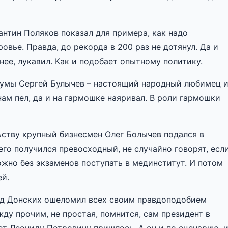
нтин Поляков показал для примера, как надо
ровье. Правда, до рекорда в 200 раз не дотянул. Да и
нее, лукавил. Как и подобает опытному политику.
Думы Сергей Булычев – настоящий народный любимец 
ам пел, да и на гармошке наяривал. В роли гармошки
ьству крупный бизнесмен Олег Болычев подался в
го получился превосходный, не случайно говорят, есл
Можно без экзаменов поступать в мединститут. И потом
й.
д Донских ошеломил всех своим правдоподобием
ду прочим, не простая, помнится, сам президент в