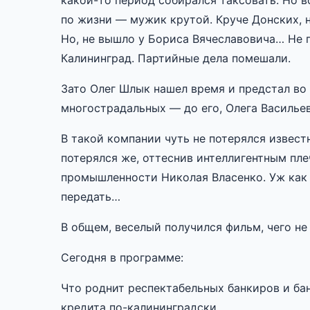
какой-то период собирался таксовать. Но в
по жизни — мужик крутой. Круче Донских, 
Но, не вышло у Бориса Вячеславовича… Не 
Калининград. Партийные дела помешали.
Зато Олег Шлык нашел время и предстал во
многострадальных — до его, Олега Василье
В такой компании чуть не потерялся извест
потерялся же, оттеснив интеллигентным пл
промышленности Николая Власенко. Уж как 
передать…
В общем, веселый получился фильм, чего не
Сегодня в программе:
Что роднит респектабельных банкиров и ба
кредита по-калининградски.