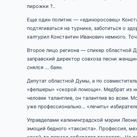
пирожки ?..
Еще один политик — «единоросовец» Конста
подтягиваться на турнике, заботиться о здо
халтурил Константин Иванович немного. Точ
Второе лицо региона — спикер областной 
заправский директор совхоза песни женщин
снялся … баян.
Депутат областной Думы, а по совместител
«фелшеры» «скорой помощи». Медбрат из не
человек талантлив, он талантлив во всем. 
уже профессионально… «лечить» избирателе
Управделами калининградской мэрии Леони
эмоций бедного «таксиста». Профессия, меж