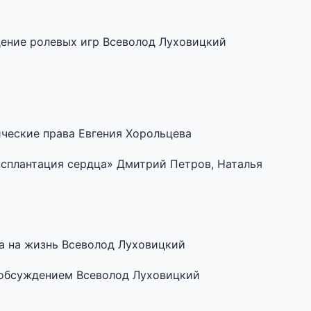
едение ролевых игр Всеволод Луховицкий
ические права Евгения Хорольцева
ансплантация сердца» Дмитрий Петров, Наталья
ава на жизнь Всеволод Луховицкий
с обсуждением Всеволод Луховицкий