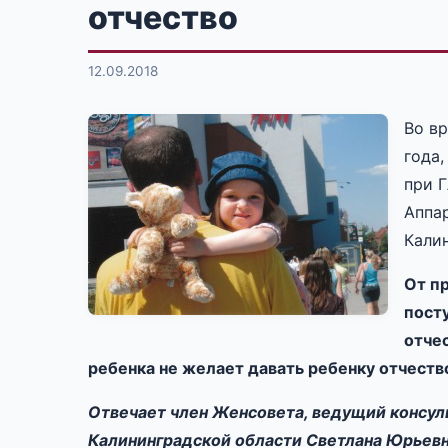
отчество
12.09.2018
Во в
года
при 
Аппа
Кали
От п
пост
отчес
ребенка не желает давать ребенку отчеств
Отвечает член Женсовета, ведущий консул
Калининградской области Светлана Юрьевн