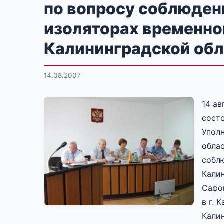
по вопросу соблюден
изоляторах временно
Калининградской об
14.08.2007
14 ав
состо
Упол
облас
собл
Кали
Сафо
в г. 
Кали